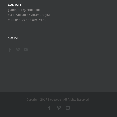
CONTATTI
gianfranco@nodecode.it
Via L. Ariosto 83 Altamura (Ba)
mobile + 39 348 898 74 36
SOCIAL
Copyright 2017 Nodecode | All Rights Reserved |
Facebook
Vimeo
YouTube