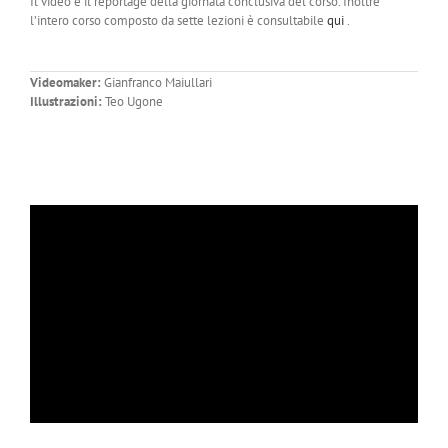
Il video è il reportage della giornata conclusiva del corso. Inoltre
l’intero corso composto da sette lezioni è consultabile
qui
.
Videomaker:
Gianfranco Maiullari
Illustrazioni:
Teo Ugone