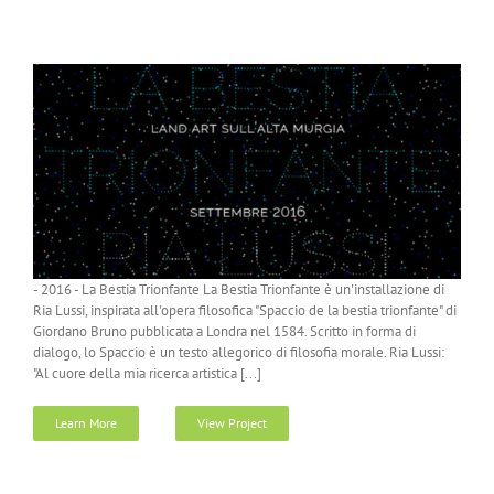
- 2016 - La Bestia Trionfante La Bestia Trionfante è un'installazione di
Ria Lussi, inspirata all'opera filosofica "Spaccio de la bestia trionfante" di
Giordano Bruno pubblicata a Londra nel 1584. Scritto in forma di
dialogo, lo Spaccio è un testo allegorico di filosofia morale. Ria Lussi:
"Al cuore della mia ricerca artistica [...]
Learn More
View Project