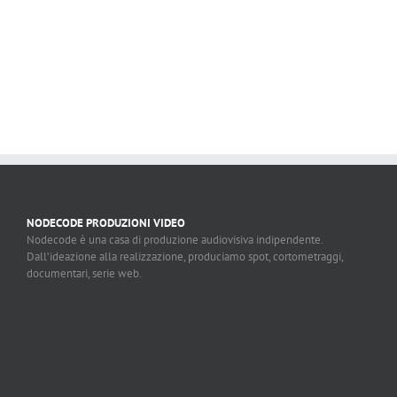
NODECODE PRODUZIONI VIDEO
Nodecode è una casa di produzione audiovisiva indipendente.
Dall’ideazione alla realizzazione, produciamo spot, cortometraggi,
documentari, serie web.