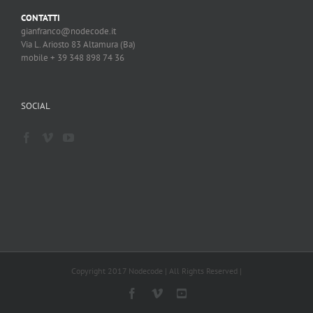
CONTATTI
gianfranco@nodecode.it
Via L. Ariosto 83 Altamura (Ba)
mobile + 39 348 898 74 36
SOCIAL
Copyright 2017 Nodecode | All Rights Reserved |
Facebook
Vimeo
YouTube